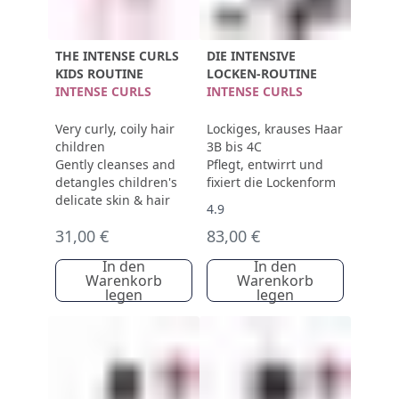
THE INTENSE CURLS
DIE INTENSIVE
KIDS ROUTINE
LOCKEN-ROUTINE
INTENSE CURLS
INTENSE CURLS
Very curly, coily hair
Lockiges, krauses Haar
children
3B bis 4C
Gently cleanses and
Pflegt, entwirrt und
detangles children's
fixiert die Lockenform
delicate skin & hair
4.9
31,00 €
83,00 €
In den
In den
Warenkorb
Warenkorb
legen
legen