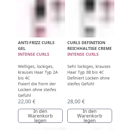
ANTI-FRIZZ CURLS
CURLS DEFINITION
GEL
REICHHALTIGE CREME
INTENSE CURLS
INTENSE CURLS
Welliges, lockiges,
Sehr lockiges, krauses
krauses Haar Typ 2A
Haar Typ 3B bis 4C
bis 4C
Definiert Locken ohne
Fixiert die Form der
steifes Gefühl
Locken ohne steifes
Gefühl
22,00 €
28,00 €
In den
In den
Warenkorb
Warenkorb
legen
legen