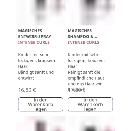
MAGISCHES
MAGISCHES
ENTWIRR-SPRAY
SHAMPOO &
INTENSE CURLS
DUSCHGEL
INTENSE CURLS
Kinder mit sehr
Kinder mit sehr
lockigem, krausem
lockigem, krausem
Haar
Haar
Bändigt sanft und
Reinigt sanft die
entwirrt
empfindliche Haut
und das Haar von
16,80 €
17,80 €
Kindern
In den
In den
Warenkorb
Warenkorb
legen
legen