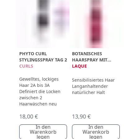
PHYTO CURL
BOTANISCHES
STYLINGSSPRAY TAG 2
HAARSPRAY MIT
CURLS
FLEXIBLEM HALT
LAQUE
Gewelltes, lockiges
Sensibilisiertes Haar
Haar 2A bis 3A
Langanhaltender
Definiert die Locken
natürlicher Halt
zwischen 2
Haarwäschen neu
18,00 €
13,90 €
In den
In den
Warenkorb
Warenkorb
legen
legen