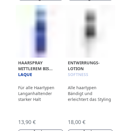
HAARSPRAY
ENTWIRRUNGS-
MITTLEREM BIS
LOTION
STARKEM HALT
LAQUE
SOFTNESS
Für alle Haartypen
Alle haartypen
Langanhaltender
Bändigt und
starker Halt
erleichtert das Styling
13,90 €
18,00 €