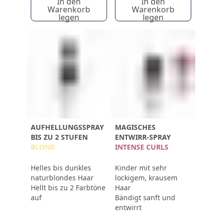
In den
In den
Warenkorb
Warenkorb
legen
legen
AUFHELLUNGSSPRAY
MAGISCHES
BIS ZU 2 STUFEN
ENTWIRR-SPRAY
BLOND
INTENSE CURLS
Helles bis dunkles
Kinder mit sehr
naturblondes Haar
lockigem, krausem
Hellt bis zu 2 Farbtöne
Haar
auf
Bändigt sanft und
entwirrt