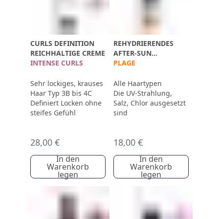
CURLS DEFINITION
REHYDRIERENDES
REICHHALTIGE CREME
AFTER-SUN
INTENSE CURLS
ENTWIRRUNGS SPRAY
PLAGE
Sehr lockiges, krauses
Alle Haartypen
Haar Typ 3B bis 4C
Die UV-Strahlung,
Definiert Locken ohne
Salz, Chlor ausgesetzt
steifes Gefühl
sind
28,00 €
18,00 €
In den
In den
Warenkorb
Warenkorb
legen
legen