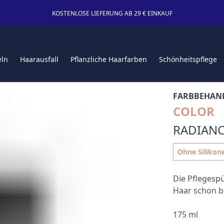
KOSTENLOSE LIEFERUNG AB 29 € EINKAUF
eln
Haarausfall
Pflanzliche Haarfarben
Schönheitspflege
FARBBEHAND
COLOR
RADIANC
Ohne Silikon
Die Pflegesp
Haar schon b
175 ml