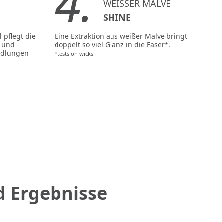
4.
WEISSER MALVE
L
SHINE
 pflegt die
Eine Extraktion aus weißer Malve bringt
t und
doppelt so viel Glanz in die Faser*.
ndlungen
*tests on wicks
d Ergebnisse