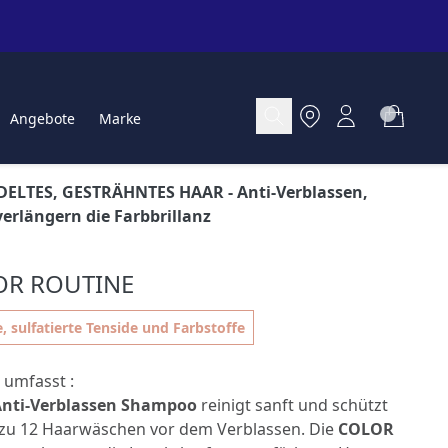
Angebote
Marke
ELTES, GESTRÄHNTES HAAR
- Anti-Verblassen,
verlängern die Farbbrillanz
OR ROUTINE
, sulfatierte Tenside und Farbstoffe
 umfasst :
nti-Verblassen Shampoo
reinigt sanft und schützt
s zu 12 Haarwäschen vor dem Verblassen. Die
COLOR