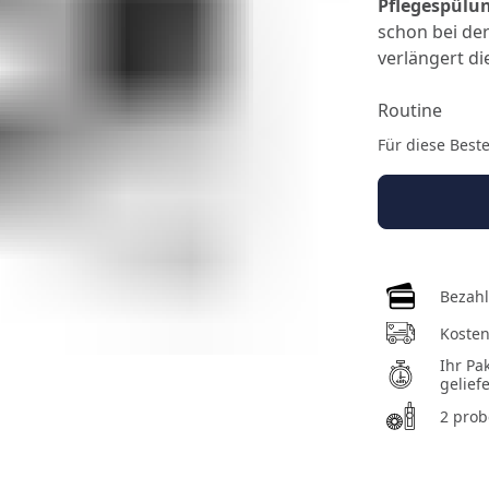
Pflegespülu
schon bei de
verlängert di
Routine
Für diese Best
Bezahl
Kosten
Ihr Pa
geliefe
2 prob