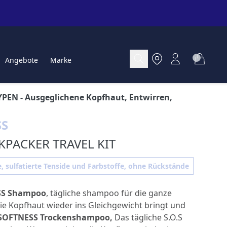
Angebote
Marke
YPEN
- Ausgeglichene Kopfhaut, Entwirren,
SS
KPACKER TRAVEL KIT
, sulfatierte Tenside und Farbstoffe, ohne Rückstände
SS Shampoo
, tägliche shampoo für die ganze
die Kopfhaut wieder ins Gleichgewicht bringt und
SOFTNESS Trockenshampoo
,
Das tägliche S.O.S