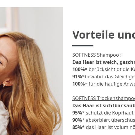
Vorteile un
SOFTNESS Shampoo :
Das Haar ist weich, gesc
100%
* berücksichtigt die 
91%
*bewahrt das Gleichg
100%
* für die häufige An
SOFTNESS Trockenshampoo
Das Haar ist sichtbar sau
95%
* schützt die Kopfhaut
90%
* absorbiert überschüs
85%
* das Haar ist voluminö