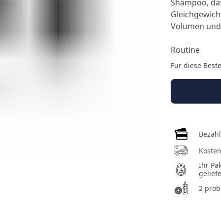
Shampoo, das
Gleichgewich
Volumen und T
Routine
Für diese Best
Bezahl
Kosten
Ihr Pa
geliefe
2 prob